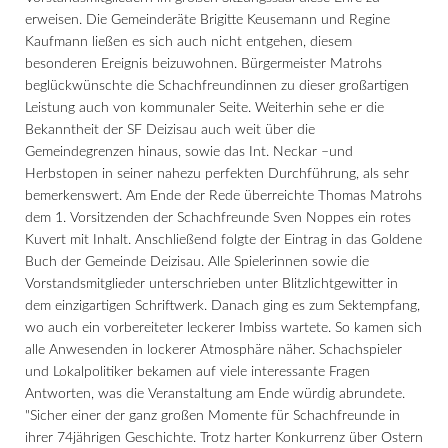
erweisen. Die Gemeinderäte Brigitte Keusemann und Regine
Kaufmann ließen es sich auch nicht entgehen, diesem
besonderen Ereignis beizuwohnen. Bürgermeister Matrohs
beglückwünschte die Schachfreundinnen zu dieser großartigen
Leistung auch von kommunaler Seite. Weiterhin sehe er die
Bekanntheit der SF Deizisau auch weit über die
Gemeindegrenzen hinaus, sowie das Int. Neckar –und
Herbstopen in seiner nahezu perfekten Durchführung, als sehr
bemerkenswert. Am Ende der Rede überreichte Thomas Matrohs
dem 1. Vorsitzenden der Schachfreunde Sven Noppes ein rotes
Kuvert mit Inhalt. Anschließend folgte der Eintrag in das Goldene
Buch der Gemeinde Deizisau. Alle Spielerinnen sowie die
Vorstandsmitglieder unterschrieben unter Blitzlichtgewitter in
dem einzigartigen Schriftwerk. Danach ging es zum Sektempfang,
wo auch ein vorbereiteter leckerer Imbiss wartete. So kamen sich
alle Anwesenden in lockerer Atmosphäre näher. Schachspieler
und Lokalpolitiker bekamen auf viele interessante Fragen
Antworten, was die Veranstaltung am Ende würdig abrundete.
"Sicher einer der ganz großen Momente für Schachfreunde in
ihrer 74jährigen Geschichte. Trotz harter Konkurrenz über Ostern