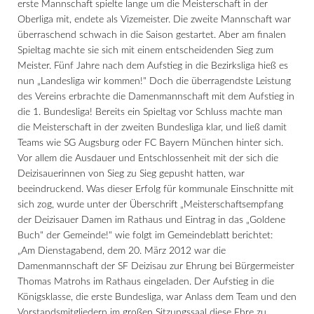
erste Mannschaft spielte lange um die Meisterschaft in der
Oberliga mit, endete als Vizemeister. Die zweite Mannschaft war
überraschend schwach in die Saison gestartet. Aber am finalen
Spieltag machte sie sich mit einem entscheidenden Sieg zum
Meister. Fünf Jahre nach dem Aufstieg in die Bezirksliga hieß es
nun „Landesliga wir kommen!" Doch die überragendste Leistung
des Vereins erbrachte die Damenmannschaft mit dem Aufstieg in
die 1. Bundesliga! Bereits ein Spieltag vor Schluss machte man
die Meisterschaft in der zweiten Bundesliga klar, und ließ damit
Teams wie SG Augsburg oder FC Bayern München hinter sich.
Vor allem die Ausdauer und Entschlossenheit mit der sich die
Deizisauerinnen von Sieg zu Sieg gepusht hatten, war
beeindruckend. Was dieser Erfolg für kommunale Einschnitte mit
sich zog, wurde unter der Überschrift „Meisterschaftsempfang
der Deizisauer Damen im Rathaus und Eintrag in das „Goldene
Buch" der Gemeinde!" wie folgt im Gemeindeblatt berichtet:
„Am Dienstagabend, dem 20. März 2012 war die
Damenmannschaft der SF Deizisau zur Ehrung bei Bürgermeister
Thomas Matrohs im Rathaus eingeladen. Der Aufstieg in die
Königsklasse, die erste Bundesliga, war Anlass dem Team und den
Vorstandsmitgliedern im großen Sitzungssaal diese Ehre zu