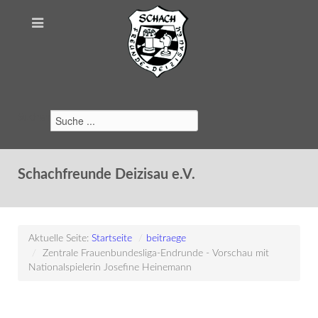
Suchen
Schachfreunde Deizisau e.V.
Aktuelle Seite:
Startseite
/
beitraege
/
Zentrale Frauenbundesliga-Endrunde - Vorschau mit
Nationalspielerin Josefine Heinemann