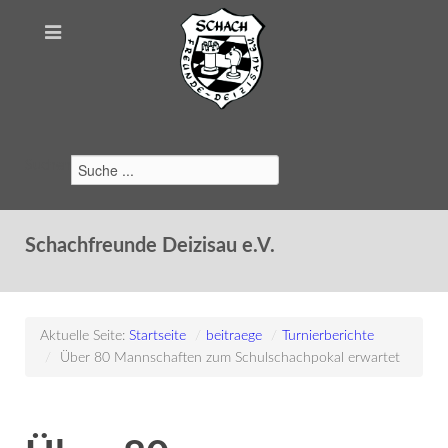
Suchen
Schachfreunde Deizisau e.V.
Aktuelle Seite:
Startseite
/
beitraege
/
Turnierberichte
/
Über 80 Mannschaften zum Schulschachpokal erwartet