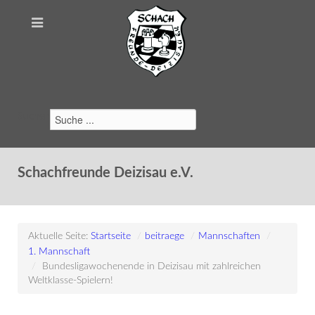
Suchen
Schachfreunde Deizisau e.V.
Aktuelle Seite:
Startseite
/
beitraege
/
Mannschaften
/
1. Mannschaft
/
Bundesligawochenende in Deizisau mit zahlreichen
Weltklasse-Spielern!