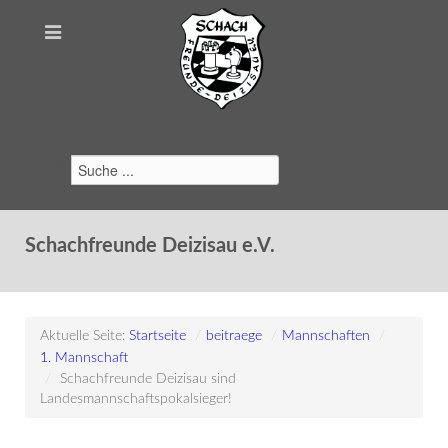
Suchen
Schachfreunde Deizisau e.V.
Aktuelle Seite:
Startseite
/
beitraege
/
Mannschaften
/
1. Mannschaft
/
Schachfreunde Deizisau sind
Landesmannschaftspokalsieger!