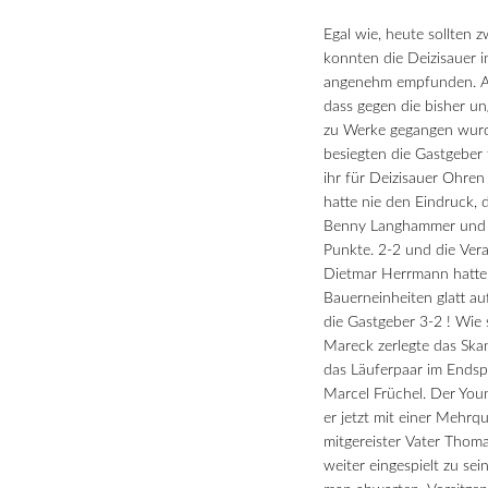
Egal wie, heute sollten
konnten die Deizisauer 
angenehm empfunden. Als
dass gegen die bisher un
zu Werke gegangen wurde
besiegten die Gastgeber 
ihr für Deizisauer Ohren
hatte nie den Eindruck,
Benny Langhammer und Al
Punkte. 2-2 und die Ver
Dietmar Herrmann hatte
Bauerneinheiten glatt au
die Gastgeber 3-2 ! Wie 
Mareck zerlegte das Ska
das Läuferpaar im Endspie
Marcel Früchel. Der Youn
er jetzt mit einer Mehrq
mitgereister Vater Thom
weiter eingespielt zu se