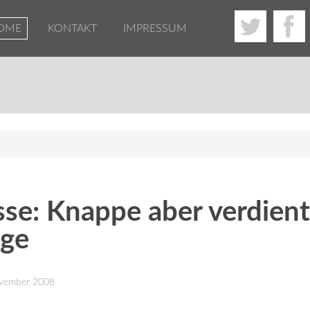
OME
KONTAKT
IMPRESSUM
sse: Knappe aber verdien
age
November 2008