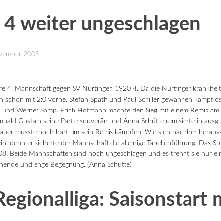
 4 weiter ungeschlagen
November 2008
re 4. Mannschaft gegen SV Nürtingen 1920 4. Da die Nürtinger krankheit
an schon mit 2:0 vorne. Stefan Späth und Paul Schiller gewannen kampflos.
r und Werner Samp. Erich Hofmann machte den Sieg mit einem Remis am er
ald Gustain seine Partie souverän und Anna Schütte remisierte in ausgeg
er musste noch hart um sein Remis kämpfen. Wie sich nachher herausstel
n, denn er sicherte der Mannschaft die alleinige Tabellenführung. Das Sp
08. Beide Mannschaften sind noch ungeschlagen und es trennt sie nur ein
annende und enge Begegnung. (Anna Schütte)
egionalliga: Saisonstart 