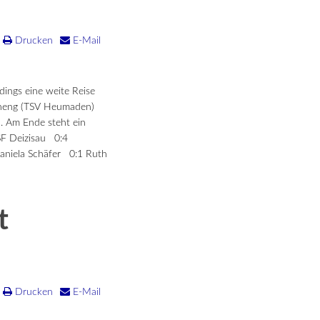
Drucken
E-Mail
dings eine weite Reise
 Gheng (TSV Heumaden)
d. Am Ende steht ein
 SF Deizisau 0:4
aniela Schäfer 0:1 Ruth
t
Drucken
E-Mail