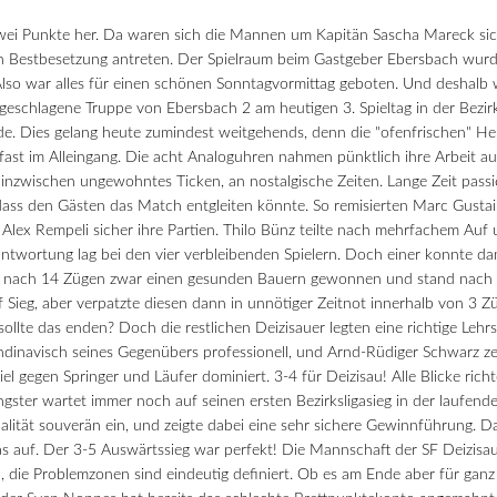
 zwei Punkte her. Da waren sich die Mannen um Kapitän Sascha Mareck si
in Bestbesetzung antreten. Der Spielraum beim Gastgeber Ebersbach wur
o war alles für einen schönen Sonntagvormittag geboten. Und deshalb w
geschlagene Truppe von Ebersbach 2 am heutigen 3. Spieltag in der Bezir
. Dies gelang heute zumindest weitgehends, denn die "ofenfrischen" H
fast im Alleingang.
Die acht Analoguhren nahmen pünktlich ihre Arbeit au
 inzwischen ungewohntes Ticken, an nostalgische Zeiten. Lange Zeit passie
 dass den Gästen das Match entgleiten könnte. So remisierten Marc Gusta
ex Rempeli sicher ihre Partien. Thilo Bünz teilte nach mehrfachem Auf
antwortung lag bei den vier verbleibenden Spielern. Doch einer konnte d
 nach 14 Zügen zwar einen gesunden Bauern gewonnen und stand nach 
f Sieg, aber verpatzte diesen dann in unnötiger Zeitnot innerhalb von 3 Zü
sollte das enden? Doch die restlichen Deizisauer legten eine richtige Lehr
ndinavisch seines Gegenübers professionell, und Arnd-Rüdiger Schwarz zei
l gegen Springer und Läufer dominiert. 3-4 für Deizisau! Alle Blicke richt
gster wartet immer noch auf seinen ersten Bezirksligasieg in der laufend
ualität souverän ein, und zeigte dabei eine sehr sichere Gewinnführung. D
as auf. Der 3-5 Auswärtssieg war perfekt! Die Mannschaft der SF Deizisa
in, die Problemzonen sind eindeutig definiert. Ob es am Ende aber für gan