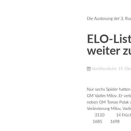
Die Auslosung der 3. Run
ELO-List
weiter z
Veröffentlicht: 19. O
Nur sechs Spieler hatten
GM Vadim Milov. Er verlo
neben GM Tomas Polak a
Veränderung Milo
2110 14 Früchel
1685 1698 13 (