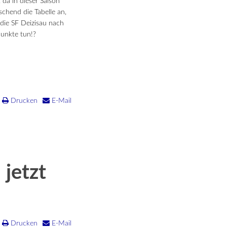
da in dieser Saison
schend die Tabelle an,
die SF Deizisau nach
punkte tun!?
Drucken
E-Mail
jetzt
Drucken
E-Mail