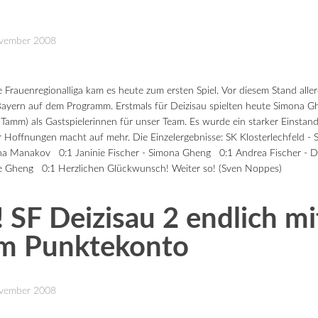
November 2008
 Frauenregionalliga kam es heute zum ersten Spiel. Vor diesem Stand aller
 Bayern auf dem Programm. Erstmals für Deizisau spielten heute Simona
Tamm) als Gastspielerinnen für unser Team. Es wurde ein starker Einstan
er Hoffnungen macht auf mehr. Die Einzelergebnisse: SK Klosterlechfeld -
ina Manakov 0:1 Janinie Fischer - Simona Gheng 0:1 Andrea Fischer - D
re Gheng 0:1 Herzlichen Glückwunsch! Weiter so! (Sven Noppes)
! SF Deizisau 2 endlich mi
em Punktekonto
November 2008