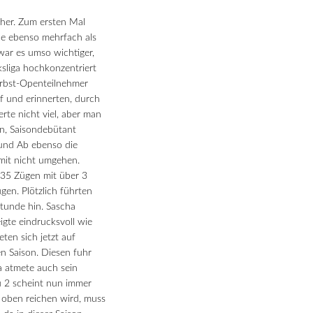
cher. Zum ersten Mal
de ebenso mehrfach als
ar es umso wichtiger,
ksliga hochkonzentriert
erbst-Openteilnehmer
f und erinnerten, durch
rte nicht viel, aber man
in, Saisondebütant
 und Ab ebenso die
amit nicht umgehen.
35 Zügen mit über 3
gen. Plötzlich führten
stunde hin. Sascha
gte eindrucksvoll wie
eten sich jetzt auf
en Saison. Diesen fuhr
a atmete auch sein
u 2 scheint nun immer
z oben reichen wird, muss