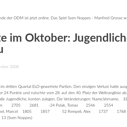
de der ODM ist jetzt online. Das Spiel Sven Noppes - Manfred Grosse wird
e im Oktober: Jugendlich
u
ktober 2008
 im dritten Quartal ELO-gewertete Partien. Den einzigen Verlust hatte aus
r 24 Punkte und rutschte vom 28. auf den 40. Platz der Weltrangliste ab. 
lle Jugendliche, konten zulegen. Die Veränderungen: Name,Vorname,
v, Vadim 2705 2681 -24 Polak, Tomas 2546 2554 8
, Marcel 1805 1857 52 Rempeli, Alex 1737 1768 3
Sven Noppes)