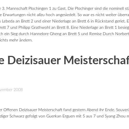
 3. Mannschaft Plochingen 1 zu Gast. Die Plochinger sind die nominell st
e Erwartungen nicht allzu hoch angesiedelt. So war es nicht weiter über
Lebeda an Brett 2 und einer Niederlage an Brett 6 in Rückstand geriet. E
ett 7 und Philipp Grathwohl an Brett 8. Eine Niederlage an Brett 1 besieg
ch ein Sieg durch Hannelore Gheng an Brett 5 und Remise Durch Norbert
ichts mehr ändern.
e Deizisauer Meisterschaf
November 2008
er Offenen Deizisauer Meisterschaft fand gestern Abend ihr Ende. Souverä
iger Schwarz gefolgt von Guerkan Erguen mit 5 aus 7 und Syang Zhou mi