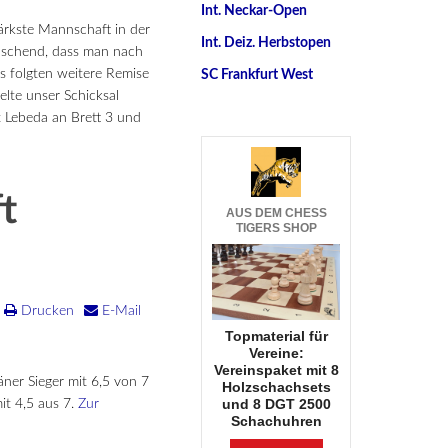
Int. Neckar-Open
ärkste Mannschaft in der
Int. Deiz. Herbstopen
raschend, dass man nach
s folgten weitere Remise
SC Frankfurt West
elte unser Schicksal
 Lebeda an Brett 3 und
t
AUS DEM CHESS
TIGERS SHOP
Drucken
E-Mail
Topmaterial für
Vereine:
Vereinspaket mit 8
ner Sieger mit 6,5 von 7
Holzschachsets
und 8 DGT 2500
t 4,5 aus 7.
Zur
Schachuhren