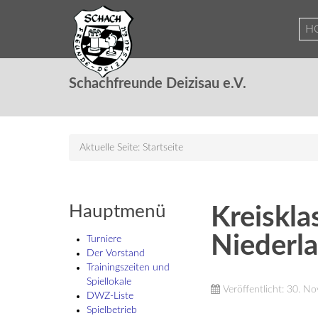
H
Schachfreunde Deizisau e.V.
Aktuelle Seite:
Startseite
Hauptmenü
Kreiskla
Niederl
Turniere
Der Vorstand
Trainingszeiten und
Spiellokale
Veröffentlicht: 30. 
DWZ-Liste
Spielbetrieb