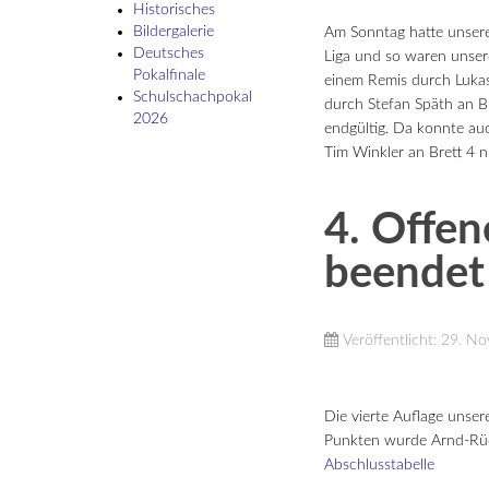
Historisches
Bildergalerie
Am Sonntag hatte unsere
Deutsches
Liga und so waren unser
Pokalfinale
einem Remis durch Lukas 
Schulschach­pokal
durch Stefan Späth an Br
2026
endgültig. Da konnte au
Tim Winkler an Brett 4 n
4. Offen
beendet
Veröffentlicht: 29. 
Die vierte Auflage unser
Punkten wurde Arnd-Rüd
Abschlusstabelle