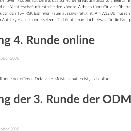
der Sven Noppes hat bereits das schlechte Brettpunktekonto angemahnt, 
l die Meisterschaft mitentscheiden könnte. Altbach führt für viele überra
 über den TSV RSK Esslingen kaum aussagekräftig ist. Am 7.12.08 müssen 
 Aufsteiger auseinandersetzen. Da könnte man doch etwas für die Brett
ng 4. Runde online
ktober 2008
 Runde der offenen Deizisauer Meisterschaften ist jetzt online.
ng der 3. Runde der ODM 
ktober 2008