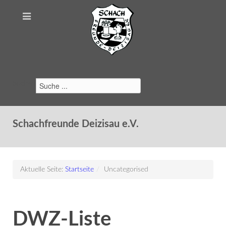
Suchen
Schachfreunde Deizisau e.V.
Aktuelle Seite:
Startseite
/
Uncategorised
DWZ-Liste